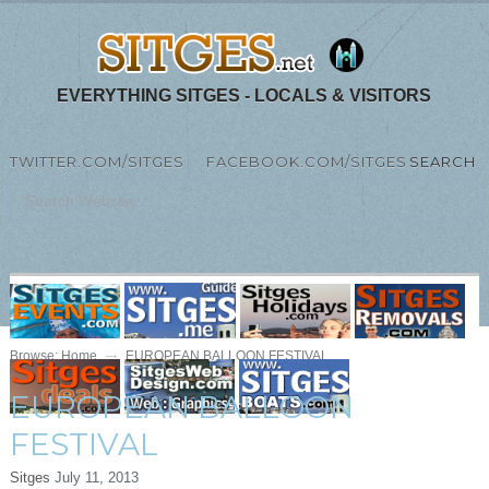
EVERYTHING SITGES - LOCALS & VISITORS
TWITTER.COM/SITGES
FACEBOOK.COM/SITGES
SEARCH
MENU
Browse:
Home
EUROPEAN BALLOON FESTIVAL
EUROPEAN BALLOON
FESTIVAL
Sitges
July 11, 2013