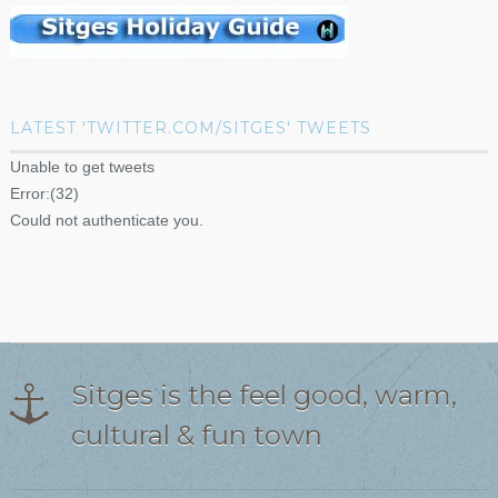
LATEST 'TWITTER.COM/SITGES' TWEETS
Unable to get tweets
Error:(32)
Could not authenticate you.
Sitges is the feel good, warm,
cultural & fun town