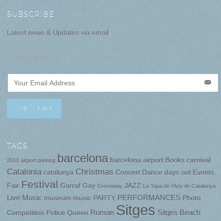
SUBSCRIBE
Latest news & Updates via email
TAGS
barcelona
barcelona airport
Books
carnival
2013
airport parking
Catalonia
Christmas
catalunya
Concert
Dance
days out
Events
Festival
Fair
Garraf
Gay
JAZZ
Greenway
La Tapa de l'Any de Catalunya
Live Music
PERFORMANCES
museum
music
PARTY
Photo
Sitges
Roman
Sitges Beach
Competition
Police
Queen